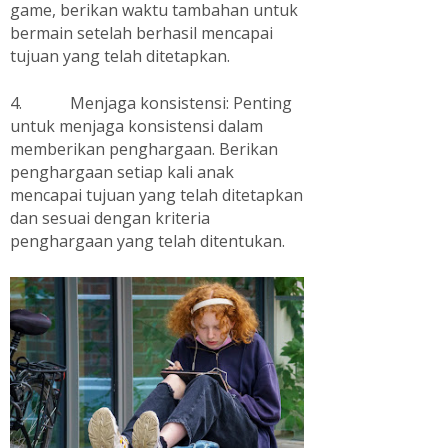
game, berikan waktu tambahan untuk
bermain setelah berhasil mencapai
tujuan yang telah ditetapkan.
4.
Menjaga konsistensi: Penting
untuk menjaga konsistensi dalam
memberikan penghargaan. Berikan
penghargaan setiap kali anak
mencapai tujuan yang telah ditetapkan
dan sesuai dengan kriteria
penghargaan yang telah ditentukan.