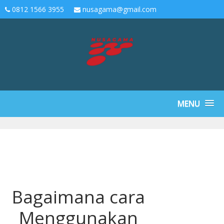
0812 1566 3955
nusagama@gmail.com
MENU
Bagaimana cara
Menggunakan