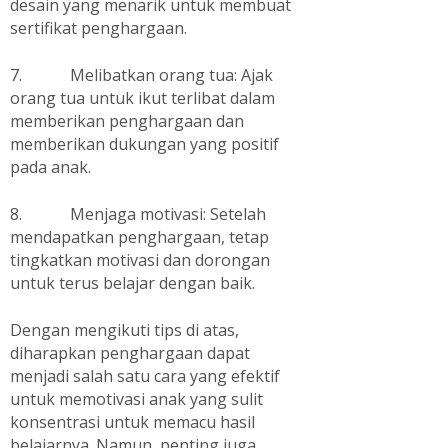
desain yang menarik untuk membuat
sertifikat penghargaan.
7.
Melibatkan orang tua: Ajak
orang tua untuk ikut terlibat dalam
memberikan penghargaan dan
memberikan dukungan yang positif
pada anak.
8.
Menjaga motivasi: Setelah
mendapatkan penghargaan, tetap
tingkatkan motivasi dan dorongan
untuk terus belajar dengan baik.
Dengan mengikuti tips di atas,
diharapkan penghargaan dapat
menjadi salah satu cara yang efektif
untuk memotivasi anak yang sulit
konsentrasi untuk memacu hasil
belajarnya. Namun, penting juga